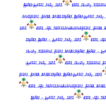
ގުދަންކުރުމާގުޅޭ މިންގަނޑުގެ ޑްރާފްޓް
އާންމުގެ ޙިޔާލަށް ހުޅުވާލެވިފައި-ޕެޓްރޯލިއަމްއާއި
ާލަށް ހުޅުވާލެވިފައި-ޕެޓްރޯލިއަމްއާއި ޕެޓްރޯލިއަމްގެ އުފެއްދުންތައް ރައްކައުކުރުމާއި، ގެންގުޅުމާއި އެއްތަނުން
 ރައްކައުކުރުމާއި، ގެންގުޅުމާއި އެއްތަނުން އަނެއްތަނަށް އުފުލުމާބެހޭ ގަވާއިދު- ޑްރާފްޓް
އާންމުގެ
ަވާއިދު- ޑްރާފްޓް
އާންމުގެ ޙިޔާލަށް ހުޅުވާލެވިފައި - ޕެޓްރޯލިއަމްއާއި ޕެޓްރޯލިއަމްގެ
ި - ޕެޓްރޯލިއަމްއާއި ޕެޓްރޯލިއަމްގެ އުފެއްދުންތައް ގެންގުޅުމާއި ގުދަންކުރުމާގުޅޭ މިންގަނޑުގެ
ުޅުމާއި ގުދަންކުރުމާގުޅޭ މިންގަނޑުގެ ޑްރާފްޓް
އާންމުގެ ޙިޔާލަށް ހުޅުވާލެވިފައި-
އާންމުގެ ޙިޔާލަށް ހުޅުވާލެވިފައި-ޕެޓްރޯލިއަމްއާއި ޕެޓްރޯލިއަމްގެ އުފެއްދުންތައް ރައްކައުކުރުމާއި، ގެންގުޅުމާއި
އްދުންތައް ރައްކައުކުރުމާއި، ގެންގުޅުމާއި އެއްތަނުން އަނެއްތަނަށް އުފުލުމާބެހޭ ގަވާއިދު- ޑްރާފްޓް
ުމާބެހޭ ގަވާއިދު- ޑްރާފްޓް
އާންމުގެ ޙިޔާލަށް ހުޅުވާލެވިފައި - ޕެޓްރޯލިއަމްއާއި