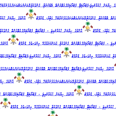
ޙިޔާލަށް ހުޅުވާލެވިފައި-ޕެޓްރޯލިއަމްއާއި ޕެޓްރޯލިއަމްގެ އުފެއްދުންތައް ރައްކައުކުރުމާއި، ގެންގުޅުމާއި އެއްތަނުން އަނެއްތަނަށް އުފުލުމާބެހ
ުންތައް ރައްކައުކުރުމާއި، ގެންގުޅުމާއި އެއްތަނުން އަނެއްތަނަށް އުފުލުމާބެހޭ ގަވާއިދު- ޑްރާފްޓް
އާންމުގެ ޙިޔާލަށް ހުޅުވާލެވިފަ
ބެހޭ ގަވާއިދު- ޑްރާފްޓް
އާންމުގެ ޙިޔާލަށް ހުޅުވާލެވިފައި - ޕެޓްރޯލިއަމްއާއި ޕެޓްރޯލިއަމްގެ އުފެއްދުންތައް ގެންގުޅުމ
ައި - ޕެޓްރޯލިއަމްއާއި ޕެޓްރޯލިއަމްގެ އުފެއްދުންތައް ގެންގުޅުމާއި ގުދަންކުރުމާގުޅޭ މިންގަނޑުގެ ޑްރާފްޓް
އާންމުގެ ޙިޔ
ުޅުމާއި ގުދަންކުރުމާގުޅޭ މިންގަނޑުގެ ޑްރާފްޓް
އާންމުގެ ޙިޔާލަށް ހުޅުވާލެވިފައި-ޕެޓްރޯލިއަމްއާއި ޕެޓްރޯލިއަމްގެ އުފެއްދުން
ާންމުގެ ޙިޔާލަށް ހުޅުވާލެވިފައި-ޕެޓްރޯލިއަމްއާއި ޕެޓްރޯލިއަމްގެ އުފެއްދުންތައް ރައްކައުކުރުމާއި، ގެންގުޅުމާއި އެއްތަނުން އަނެއްތަނަށް އު
ލިއަމްގެ އުފެއްދުންތައް ރައްކައުކުރުމާއި، ގެންގުޅުމާއި އެއްތަނުން އަނެއްތަނަށް އުފުލުމާބެހޭ ގަވާއިދު- ޑްރާފްޓް
އާންމުގެ ޙިޔާލަށް
ށް އުފުލުމާބެހޭ ގަވާއިދު- ޑްރާފްޓް
އާންމުގެ ޙިޔާލަށް ހުޅުވާލެވިފައި - ޕެޓްރޯލިއަމްއާއި ޕެޓްރޯލިއަމްގެ އުފެއްދުންތައް
ޅުވާލެވިފައި - ޕެޓްރޯލިއަމްއާއި ޕެޓްރޯލިއަމްގެ އުފެއްދުންތައް ގެންގުޅުމާއި ގުދަންކުރުމާގުޅޭ މިންގަނޑުގެ ޑްރާފްޓް
އާނ