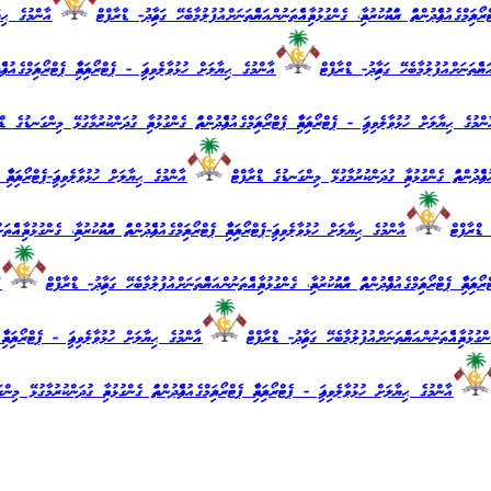
ަމްގެ އުފެއްދުންތައް ރައްކައުކުރުމާއި، ގެންގުޅުމާއި އެއްތަނުން އަނެއްތަނަށް އުފުލުމާބެހޭ ގަވާއިދު- ޑްރާފްޓް
އާންމުގެ ޙިޔާލަށ
 އަނެއްތަނަށް އުފުލުމާބެހޭ ގަވާއިދު- ޑްރާފްޓް
އާންމުގެ ޙިޔާލަށް ހުޅުވާލެވިފައި - ޕެޓްރޯލިއަމްއާއި ޕެޓްރޯލިއަމްގެ އުފެއ
މުގެ ޙިޔާލަށް ހުޅުވާލެވިފައި - ޕެޓްރޯލިއަމްއާއި ޕެޓްރޯލިއަމްގެ އުފެއްދުންތައް ގެންގުޅުމާއި ގުދަންކުރުމާގުޅޭ މިންގަނޑުގެ ޑްރާ
ފެއްދުންތައް ގެންގުޅުމާއި ގުދަންކުރުމާގުޅޭ މިންގަނޑުގެ ޑްރާފްޓް
އާންމުގެ ޙިޔާލަށް ހުޅުވާލެވިފައި-ޕެޓްރޯލިއަމްއާއި ޕެޓްރޯ
ޑްރާފްޓް
އާންމުގެ ޙިޔާލަށް ހުޅުވާލެވިފައި-ޕެޓްރޯލިއަމްއާއި ޕެޓްރޯލިއަމްގެ އުފެއްދުންތައް ރައްކައުކުރުމާއި، ގެންގުޅުމާއި އެއްތ
އާއި ޕެޓްރޯލިއަމްގެ އުފެއްދުންތައް ރައްކައުކުރުމާއި، ގެންގުޅުމާއި އެއްތަނުން އަނެއްތަނަށް އުފުލުމާބެހޭ ގަވާއިދު- ޑްރާފްޓް
އާނ
ްގުޅުމާއި އެއްތަނުން އަނެއްތަނަށް އުފުލުމާބެހޭ ގަވާއިދު- ޑްރާފްޓް
އާންމުގެ ޙިޔާލަށް ހުޅުވާލެވިފައި - ޕެޓްރޯލިއަމްއާއި ޕެ
އާންމުގެ ޙިޔާލަށް ހުޅުވާލެވިފައި - ޕެޓްރޯލިއަމްއާއި ޕެޓްރޯލިއަމްގެ އުފެއްދުންތައް ގެންގުޅުމާއި ގުދަންކުރުމާގުޅޭ މިންގ