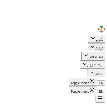
އޮތޯރިޓީ
ދާއިރާތައް
އާންމު މައުލޫމާތު
ޝަކުވާ ހުށަހެޅުން
އިރުޝާދު
Toggle theme
EN
Toggle theme
EN