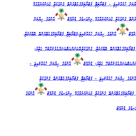
ް ހުޅުވާލެވިފައި - ޕެޓްރޯލިއަމްއާއި ޕެޓްރޯލިއަމްގެ އުފެއްދުންތައް ގެންގުޅުމާއި ގުދަންކުރުމާގުޅޭ
ްދުންތައް ގެންގުޅުމާއި ގުދަންކުރުމާގުޅޭ މިންގަނޑުގެ ޑްރާފްޓް
އާންމުގެ ޙިޔާލަށް
ފްޓް
އާންމުގެ ޙިޔާލަށް ހުޅުވާލެވިފައި-ޕެޓްރޯލިއަމްއާއި ޕެޓްރޯލިއަމްގެ އުފެއްދުންތައް ރައްކައުކުރުމާއި،
ލިއަމްގެ އުފެއްދުންތައް ރައްކައުކުރުމާއި، ގެންގުޅުމާއި އެއްތަނުން އަނެއްތަނަށް އުފުލުމާބެހޭ ގަވާއިދު-
ަނުން އަނެއްތަނަށް އުފުލުމާބެހޭ ގަވާއިދު- ޑްރާފްޓް
އާންމުގެ ޙިޔާލަށް ހުޅުވާލެވިފައި -
ްމުގެ ޙިޔާލަށް ހުޅުވާލެވިފައި - ޕެޓްރޯލިއަމްއާއި ޕެޓްރޯލިއަމްގެ އުފެއްދުންތައް ގެންގުޅުމާއި
ޓްރޯލިއަމްގެ އުފެއްދުންތައް ގެންގުޅުމާއި ގުދަންކުރުމާގުޅޭ މިންގަނޑުގެ ޑްރާފްޓް
އާންމުގެ
ަނޑުގެ ޑްރާފްޓް