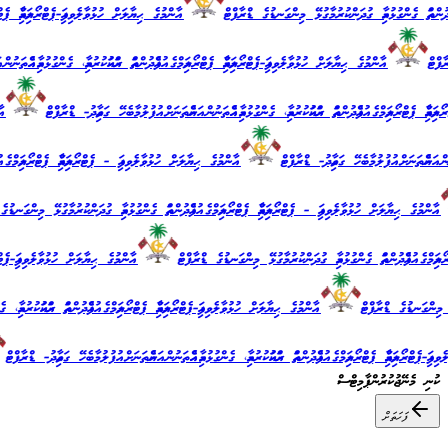
ްދުންތައް ގެންގުޅުމާއި ގުދަންކުރުމާގުޅޭ މިންގަނޑުގެ ޑްރާފްޓް
އާންމުގެ ޙިޔާލަށް ހުޅުވާލެވިފައި-ޕެޓްރޯލިއަމްއާއި ޕެޓްރޯލިއ
ްޓް
އާންމުގެ ޙިޔާލަށް ހުޅުވާލެވިފައި-ޕެޓްރޯލިއަމްއާއި ޕެޓްރޯލިއަމްގެ އުފެއްދުންތައް ރައްކައުކުރުމާއި، ގެންގުޅުމާއި އެއްތަނުން
އަމްއާއި ޕެޓްރޯލިއަމްގެ އުފެއްދުންތައް ރައްކައުކުރުމާއި، ގެންގުޅުމާއި އެއްތަނުން އަނެއްތަނަށް އުފުލުމާބެހޭ ގަވާއިދު- ޑްރާފްޓް
އާން
ން އަނެއްތަނަށް އުފުލުމާބެހޭ ގަވާއިދު- ޑްރާފްޓް
އާންމުގެ ޙިޔާލަށް ހުޅުވާލެވިފައި - ޕެޓްރޯލިއަމްއާއި ޕެޓްރޯލިއަމްގެ އު
ާންމުގެ ޙިޔާލަށް ހުޅުވާލެވިފައި - ޕެޓްރޯލިއަމްއާއި ޕެޓްރޯލިއަމްގެ އުފެއްދުންތައް ގެންގުޅުމާއި ގުދަންކުރުމާގުޅޭ މިންގަނޑުގެ 
ރޯލިއަމްގެ އުފެއްދުންތައް ގެންގުޅުމާއި ގުދަންކުރުމާގުޅޭ މިންގަނޑުގެ ޑްރާފްޓް
އާންމުގެ ޙިޔާލަށް ހުޅުވާލެވިފައި-ޕެޓްރޯލިއަމް
ިންގަނޑުގެ ޑްރާފްޓް
އާންމުގެ ޙިޔާލަށް ހުޅުވާލެވިފައި-ޕެޓްރޯލިއަމްއާއި ޕެޓްރޯލިއަމްގެ އުފެއްދުންތައް ރައްކައުކުރުމާއި، ގެނ
ި-ޕެޓްރޯލިއަމްއާއި ޕެޓްރޯލިއަމްގެ އުފެއްދުންތައް ރައްކައުކުރުމާއި، ގެންގުޅުމާއި އެއްތަނުން އަނެއްތަނަށް އުފުލުމާބެހޭ ގަވާއިދު- ޑްރާފްޓް
ކުނި މެނޭޖުކުރުން
ޕާމިޓްސް
ފަހަތަށް