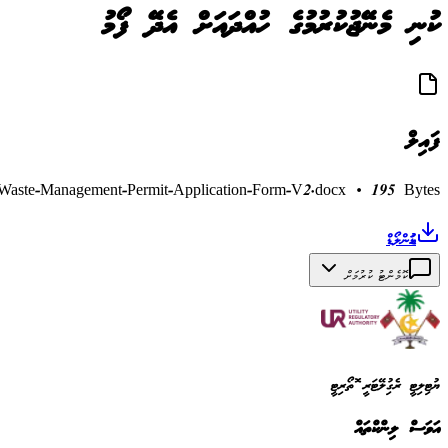
ކުނި މެނޭޖުކުރުމުގެ ހުއްދައަށް އެދޭ ފޯމު
ފައިލް
Waste-Management-Permit-Application-Form-V2.docx
•
195 Bytes
ޑައުންލޯޑް
ކޮމެންޓު ކުރުމަށް
ޔުޓިލިޓީ ރެގިއުލޭޓަރީ އޮތޯރިޓީ
އަވަސް ލިންކްތައް