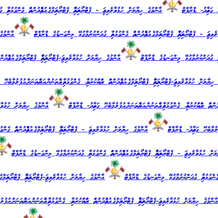
ޭ ގަވާއިދު- ޑްރާފްޓް
އާންމުގެ ޙިޔާލަށް ހުޅުވާލެވިފައި - ޕެޓްރޯލިއަމްއާއި ޕެޓްރޯލިއަމްގެ އުފެއްދުންތައް ގެންގުޅުމާއި 
އި - ޕެޓްރޯލިއަމްއާއި ޕެޓްރޯލިއަމްގެ އުފެއްދުންތައް ގެންގުޅުމާއި ގުދަންކުރުމާގުޅޭ މިންގަނޑުގެ ޑްރާފްޓް
އާންމުގެ ޙިޔ
ާއި ގުދަންކުރުމާގުޅޭ މިންގަނޑުގެ ޑްރާފްޓް
އާންމުގެ ޙިޔާލަށް ހުޅުވާލެވިފައި-ޕެޓްރޯލިއަމްއާއި ޕެޓްރޯލިއަމްގެ އުފެއްދުންތައް
ާލަށް ހުޅުވާލެވިފައި-ޕެޓްރޯލިއަމްއާއި ޕެޓްރޯލިއަމްގެ އުފެއްދުންތައް ރައްކައުކުރުމާއި، ގެންގުޅުމާއި އެއްތަނުން އަނެއްތަނަށް އުފުލުމާބެހޭ ގ
ތައް ރައްކައުކުރުމާއި، ގެންގުޅުމާއި އެއްތަނުން އަނެއްތަނަށް އުފުލުމާބެހޭ ގަވާއިދު- ޑްރާފްޓް
އާންމުގެ ޙިޔާލަށް ހުޅުވާލެވިފައ
ފުލުމާބެހޭ ގަވާއިދު- ޑްރާފްޓް
އާންމުގެ ޙިޔާލަށް ހުޅުވާލެވިފައި - ޕެޓްރޯލިއަމްއާއި ޕެޓްރޯލިއަމްގެ އުފެއްދުންތައް ގެންގ
 ހުޅުވާލެވިފައި - ޕެޓްރޯލިއަމްއާއި ޕެޓްރޯލިއަމްގެ އުފެއްދުންތައް ގެންގުޅުމާއި ގުދަންކުރުމާގުޅޭ މިންގަނޑުގެ ޑްރާފްޓް
 ގެންގުޅުމާއި ގުދަންކުރުމާގުޅޭ މިންގަނޑުގެ ޑްރާފްޓް
އާންމުގެ ޙިޔާލަށް ހުޅުވާލެވިފައި-ޕެޓްރޯލިއަމްއާއި ޕެޓްރޯލިއަމްގެ އުފެ
ްމުގެ ޙިޔާލަށް ހުޅުވާލެވިފައި-ޕެޓްރޯލިއަމްއާއި ޕެޓްރޯލިއަމްގެ އުފެއްދުންތައް ރައްކައުކުރުމާއި، ގެންގުޅުމާއި އެއްތަނުން އަނެއްތަނަށް އުފުލ